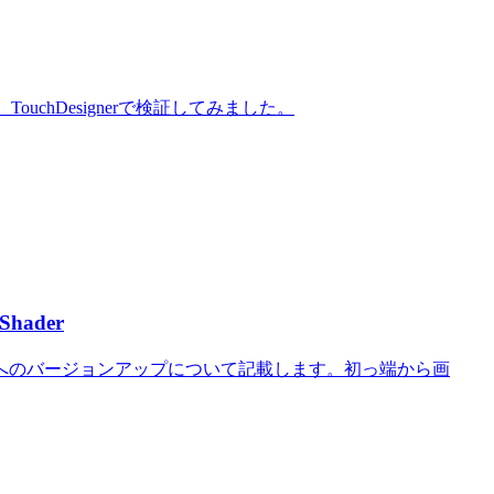
uchDesignerで検証してみました。
hader
AD2.5へのバージョンアップについて記載します。初っ端から画