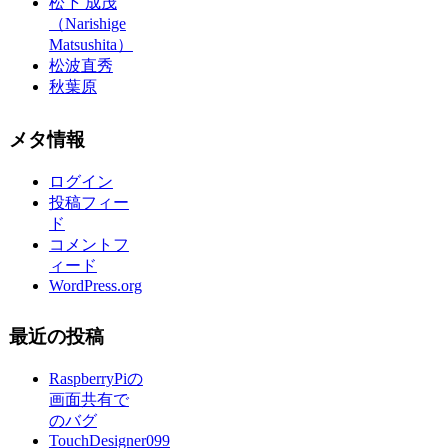
松下 成茂
（Narishige
Matsushita）
松波直秀
秋葉原
メタ情報
ログイン
投稿フィー
ド
コメントフ
ィード
WordPress.org
最近の投稿
RaspberryPiの
画面共有で
のバグ
TouchDesigner099