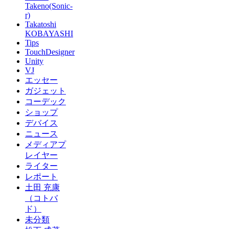
Takeno(Sonic-
r)
Takatoshi
KOBAYASHI
Tips
TouchDesigner
Unity
VJ
エッセー
ガジェット
コーデック
ショップ
デバイス
ニュース
メディアプ
レイヤー
ライター
レポート
土田 充康
（コトバ
ド）
未分類