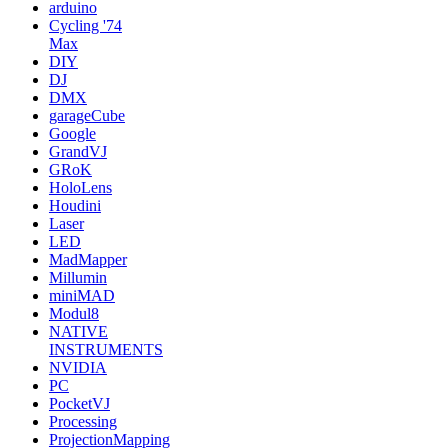
arduino
Cycling '74
Max
DIY
DJ
DMX
garageCube
Google
GrandVJ
GRoK
HoloLens
Houdini
Laser
LED
MadMapper
Millumin
miniMAD
Modul8
NATIVE
INSTRUMENTS
NVIDIA
PC
PocketVJ
Processing
ProjectionMapping