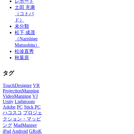
レポート
土田 充康
（コトバ
ド）
未分類
松下 成茂
（Narishige
Matsushita）
松波直秀
秋葉原
タグ
TouchDesigner
VR
ProjectionMapping
VideoMapping
VJ
Unity
Lightroom
Adobe
PC
Stick PC
ハコスコ
プロジェ
クション・マッピ
ング
MadMapper
iPad
Android
GRoK