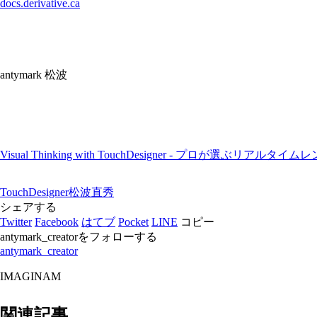
docs.derivative.ca
antymark 松波
Visual Thinking with TouchDesigner - プロが選
TouchDesigner
松波直秀
シェアする
Twitter
Facebook
はてブ
Pocket
LINE
コピー
antymark_creatorをフォローする
antymark_creator
IMAGINAM
関連記事