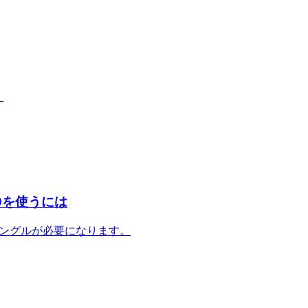
。
099を使うには
にはドングルが必要になります。