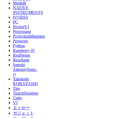
Modul8
NATIVE
INSTRUMENTS
NVIDIA
PC
PocketVJ
Processing
ProjectionMapping
Projector
Python
Raspberry Pi
RealSense
Resolume
Satoshi
Takeno(Sonic-
r)
Takatoshi
KOBAYASHI
Tips
TouchDesigner
Unity
VJ
エッセー
ガジェット