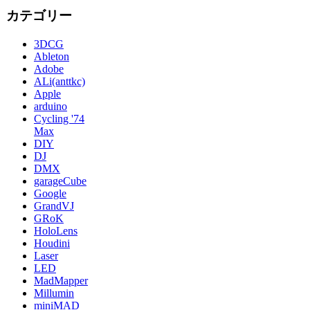
カテゴリー
3DCG
Ableton
Adobe
ALi(anttkc)
Apple
arduino
Cycling '74
Max
DIY
DJ
DMX
garageCube
Google
GrandVJ
GRoK
HoloLens
Houdini
Laser
LED
MadMapper
Millumin
miniMAD