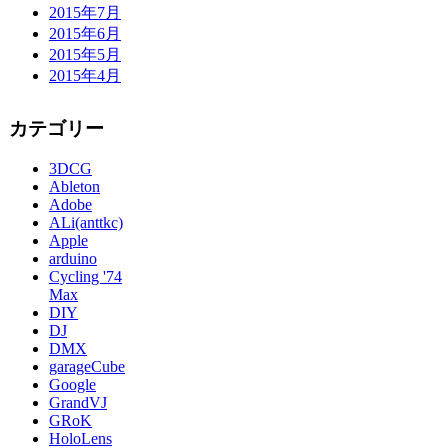
2015年7月
2015年6月
2015年5月
2015年4月
カテゴリー
3DCG
Ableton
Adobe
ALi(anttkc)
Apple
arduino
Cycling '74
Max
DIY
DJ
DMX
garageCube
Google
GrandVJ
GRoK
HoloLens