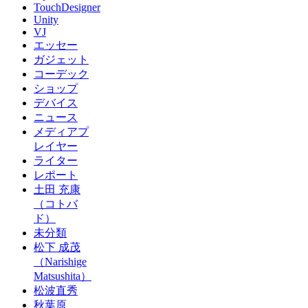
TouchDesigner
Unity
VJ
エッセー
ガジェット
コーデック
ショップ
デバイス
ニュース
メディアプ
レイヤー
ライター
レポート
土田 充康
（コトバ
ド）
未分類
松下 成茂
（Narishige
Matsushita）
松波直秀
秋葉原