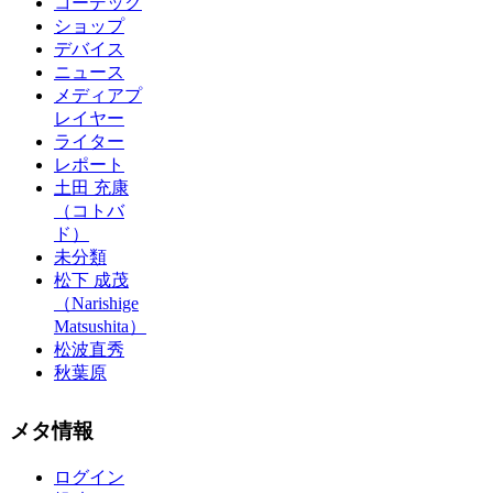
コーデック
ショップ
デバイス
ニュース
メディアプ
レイヤー
ライター
レポート
土田 充康
（コトバ
ド）
未分類
松下 成茂
（Narishige
Matsushita）
松波直秀
秋葉原
メタ情報
ログイン