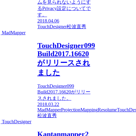
ムを見られないようにす
るPrivacy設定についてで
す。
2018.04.06
TouchDesigner
松波直秀
MadMapper
TouchDesigner099
Build2017.16620
がリリースされ
ました
TouchDesigner099
Build2017.16620がリリー
スされました。
2018.03.22
MadMapper
ProjectionMapping
Resolume
TouchDes
松波直秀
TouchDesigner
Kantanmapper2