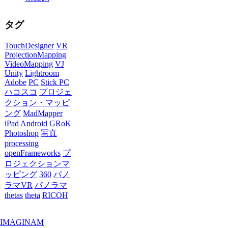
タグ
TouchDesigner
VR
ProjectionMapping
VideoMapping
VJ
Unity
Lightroom
Adobe
PC
Stick PC
ハコスコ
プロジェ
クション・マッピ
ング
MadMapper
iPad
Android
GRoK
Photoshop
写真
processing
openFrameworks
プ
ロジェクションマ
ッピング
360
パノ
ラマVR
パノラマ
thetas
theta
RICOH
IMAGINAM