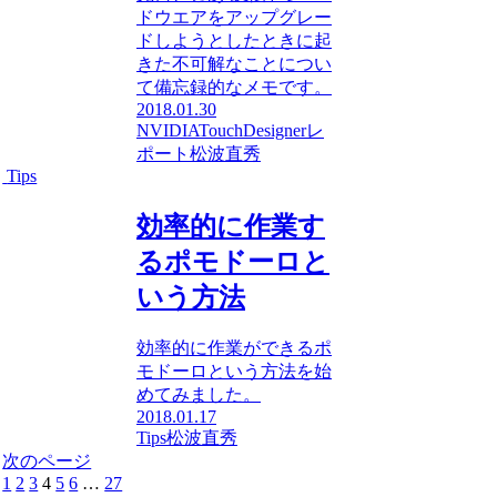
ドウエアをアップグレー
ドしようとしたときに起
きた不可解なことについ
て備忘録的なメモです。
2018.01.30
NVIDIA
TouchDesigner
レ
ポート
松波直秀
Tips
効率的に作業す
るポモドーロと
いう方法
効率的に作業ができるポ
モドーロという方法を始
めてみました。
2018.01.17
Tips
松波直秀
次のページ
1
2
3
4
5
6
…
27