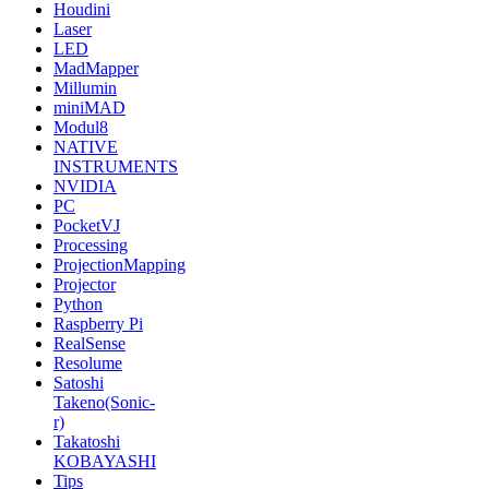
Houdini
Laser
LED
MadMapper
Millumin
miniMAD
Modul8
NATIVE
INSTRUMENTS
NVIDIA
PC
PocketVJ
Processing
ProjectionMapping
Projector
Python
Raspberry Pi
RealSense
Resolume
Satoshi
Takeno(Sonic-
r)
Takatoshi
KOBAYASHI
Tips