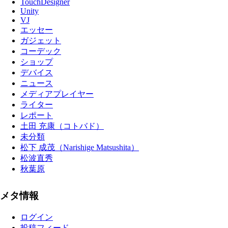
TouchDesigner
Unity
VJ
エッセー
ガジェット
コーデック
ショップ
デバイス
ニュース
メディアプレイヤー
ライター
レポート
土田 充康（コトバド）
未分類
松下 成茂（Narishige Matsushita）
松波直秀
秋葉原
メタ情報
ログイン
投稿フィード