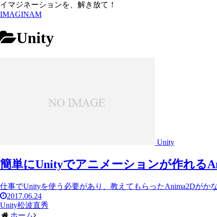
イマジネーションを、解き放て！
IMAGINAM
Unity
Unity
簡単にUnityでアニメーションが作れるAn
仕事でUnityを使う必要があり、教えてもらったAnima2Dが
2017.06.24
Unity
松波直秀
ホーム