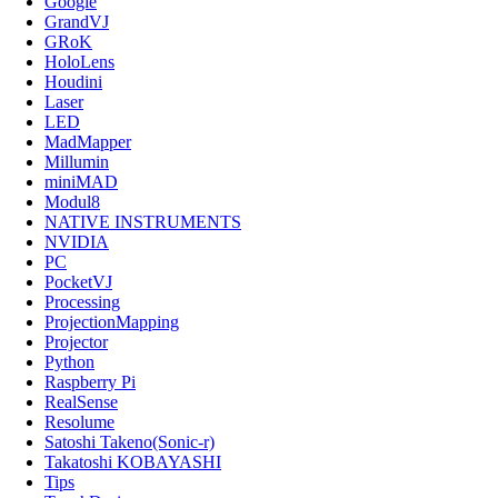
Google
GrandVJ
GRoK
HoloLens
Houdini
Laser
LED
MadMapper
Millumin
miniMAD
Modul8
NATIVE INSTRUMENTS
NVIDIA
PC
PocketVJ
Processing
ProjectionMapping
Projector
Python
Raspberry Pi
RealSense
Resolume
Satoshi Takeno(Sonic-r)
Takatoshi KOBAYASHI
Tips