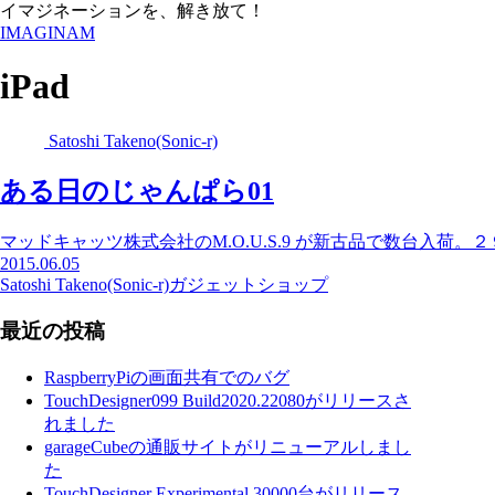
イマジネーションを、解き放て！
IMAGINAM
iPad
Satoshi Takeno(Sonic-r)
ある日のじゃんぱら01
マッドキャッツ株式会社のM.O.U.S.9 が新古品で数台入荷
2015.06.05
Satoshi Takeno(Sonic-r)
ガジェット
ショップ
最近の投稿
RaspberryPiの画面共有でのバグ
TouchDesigner099 Build2020.22080がリリースさ
れました
garageCubeの通販サイトがリニューアルしまし
た
TouchDesigner Experimental 30000台がリリース