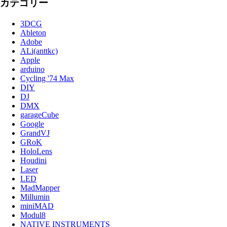
カテゴリー
3DCG
Ableton
Adobe
ALi(anttkc)
Apple
arduino
Cycling '74 Max
DIY
DJ
DMX
garageCube
Google
GrandVJ
GRoK
HoloLens
Houdini
Laser
LED
MadMapper
Millumin
miniMAD
Modul8
NATIVE INSTRUMENTS