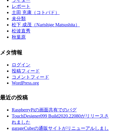
ライター
レポート
土田 充康（コトバド）
未分類
松下 成茂（Narishige Matsushita）
松波直秀
秋葉原
メタ情報
ログイン
投稿フィード
コメントフィード
WordPress.org
最近の投稿
RaspberryPiの画面共有でのバグ
TouchDesigner099 Build2020.22080がリリースさ
れました
garageCubeの通販サイトがリニューアルしまし