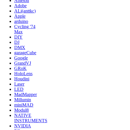
Ableton
Adobe
ALi(anttkc)
Apple
arduino
Cycling '74
Max
DIY
DJ
DMX
garageCube
Google
GrandVJ
GRoK
HoloLens
Houdini
Laser
LED
MadMapper
Millumin
miniMAD
Modul8
NATIVE
INSTRUMENTS
NVIDIA