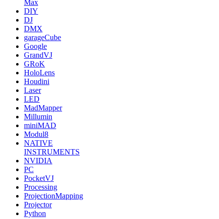
Max
DIY
DJ
DMX
garageCube
Google
GrandVJ
GRoK
HoloLens
Houdini
Laser
LED
MadMapper
Millumin
miniMAD
Modul8
NATIVE
INSTRUMENTS
NVIDIA
PC
PocketVJ
Processing
ProjectionMapping
Projector
Python