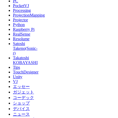
PC
PocketVJ
Processing
ProjectionMapping
Projector
Python
Raspberry Pi
RealSense
Resolume
Satoshi
Takeno(Sonic-
r)
Takatoshi
KOBAYASHI
Tips
TouchDesigner
Unity
VJ
エッセー
ガジェット
コーデック
ショップ
デバイス
ニュース