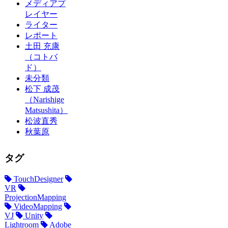
メディアプ
レイヤー
ライター
レポート
土田 充康
（コトバ
ド）
未分類
松下 成茂
（Narishige
Matsushita）
松波直秀
秋葉原
タグ
TouchDesigner
VR
ProjectionMapping
VideoMapping
VJ
Unity
Lightroom
Adobe