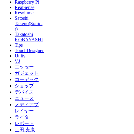
Raspberry Pi
RealSense
Resolume
Satoshi
Takeno(Sonic-
r)
Takatoshi
KOBAYASHI
Tips
TouchDesigner
Unity
VJ
エッセー
ガジェット
コーデック
ショップ
デバイス
ニュース
メディアプ
レイヤー
ライター
レポート
土田 充康