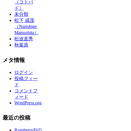
（コトバ
ド）
未分類
松下 成茂
（Narishige
Matsushita）
松波直秀
秋葉原
メタ情報
ログイン
投稿フィー
ド
コメントフ
ィード
WordPress.org
最近の投稿
RaspberryPiの