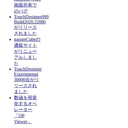
画面共有で
のバグ
TouchDesigner099
Build2020.22080
がリリース
されました
garageCubeの
通販サイト
がリニュー
アルしまし
た
TouchDesigner
Experimental
30000台がリ
リースされ
ました
数値を視覚
化するオペ
レーター
「OP
Viewer」