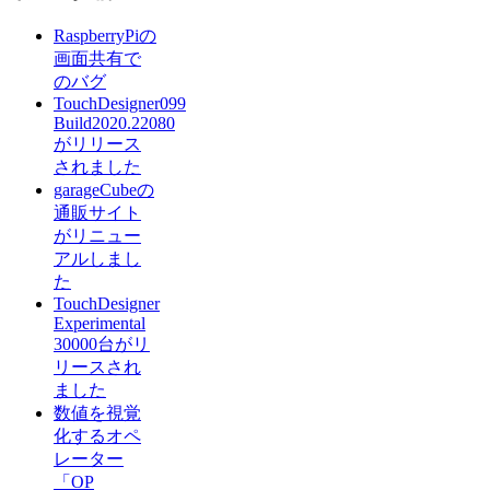
RaspberryPiの
画面共有で
のバグ
TouchDesigner099
Build2020.22080
がリリース
されました
garageCubeの
通販サイト
がリニュー
アルしまし
た
TouchDesigner
Experimental
30000台がリ
リースされ
ました
数値を視覚
化するオペ
レーター
「OP