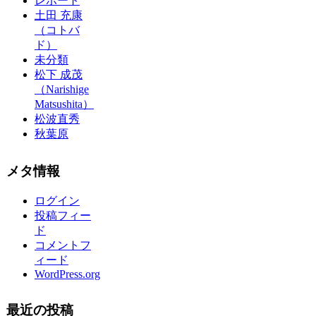
レポート
土田 充康
（コトバ
ド）
未分類
松下 成茂
（Narishige
Matsushita）
松波直秀
秋葉原
メタ情報
ログイン
投稿フィー
ド
コメントフ
ィード
WordPress.org
最近の投稿