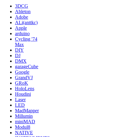
3DCG
Ableton
Adobe
ALi(anttkc)
Apple
arduino
Cycling '74
Max
DIY
DJ
DMX
garageCube
Google
GrandVJ
GRoK
HoloLens
Houdini
Laser
LED
MadMapper
Millumin
miniMAD
Modul8
NATIVE