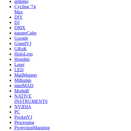
arduino
Cycling '74
Max
DIY
DJ
DMX
garageCube
Google
GrandVJ
GRoK
HoloLens
Houdini
Laser
LED
MadMapper
Millumin
miniMAD
Modul8
NATIVE
INSTRUMENTS
NVIDIA
PC
PocketVJ
Processing
ProjectionMapping