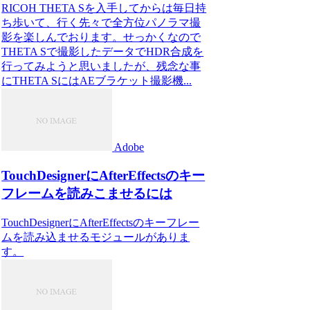
RICOH THETA Sを入手してからは毎日持
ち歩いて、行く先々で全方位パノラマ撮
影を楽しんでおります。せっかくなので
THETA Sで撮影したデータでHDR合成を
行ってみようと思いましたが、残念な事
にTHETA SにはAEブラケット撮影機...
Adobe
TouchDesignerにAfterEffectsのキー
フレームを読みこませるには
TouchDesignerにAfterEffectsのキーフレー
ムを読み込ませるモジュールがありま
す。