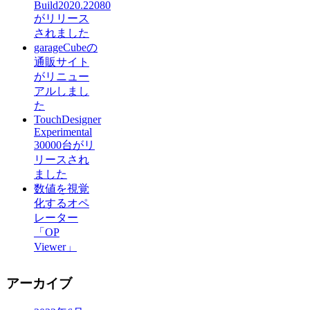
Build2020.22080
がリリース
されました
garageCubeの
通販サイト
がリニュー
アルしまし
た
TouchDesigner
Experimental
30000台がリ
リースされ
ました
数値を視覚
化するオペ
レーター
「OP
Viewer」
アーカイブ