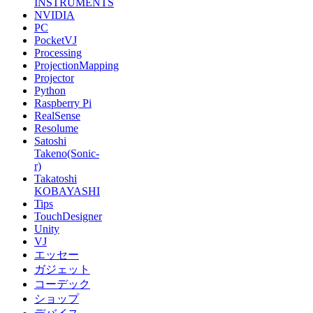
INSTRUMENTS
NVIDIA
PC
PocketVJ
Processing
ProjectionMapping
Projector
Python
Raspberry Pi
RealSense
Resolume
Satoshi
Takeno(Sonic-
r)
Takatoshi
KOBAYASHI
Tips
TouchDesigner
Unity
VJ
エッセー
ガジェット
コーデック
ショップ