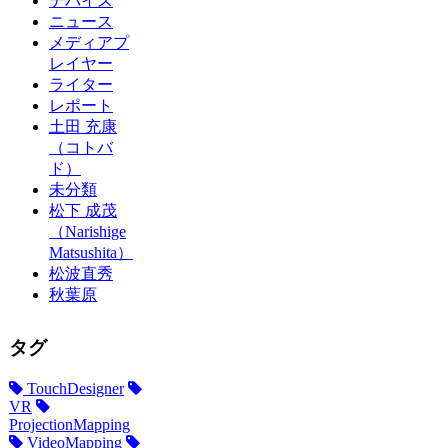
デバイス
ニュース
メディアプ
レイヤー
ライター
レポート
土田 充康
（コトバ
ド）
未分類
松下 成茂
（Narishige
Matsushita）
松波直秀
秋葉原
タグ
TouchDesigner
VR
ProjectionMapping
VideoMapping