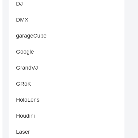
DJ
DMX
garageCube
Google
GrandVJ
GRoK
HoloLens
Houdini
Laser