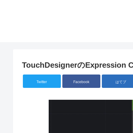
TouchDesignerのExpressi
Twitter
Facebook
はてブ