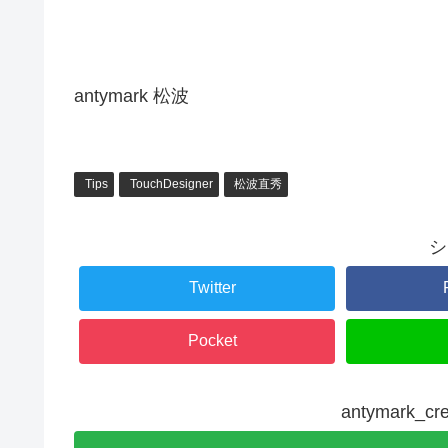
antymark 松波
Tips
TouchDesigner
松波直秀
シ
Twitter
Pocket
antymark_