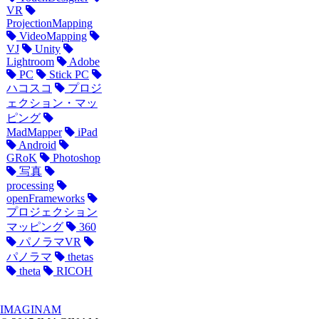
VR
ProjectionMapping
VideoMapping
VJ
Unity
Lightroom
Adobe
PC
Stick PC
ハコスコ
プロジ
ェクション・マッ
ピング
MadMapper
iPad
Android
GRoK
Photoshop
写真
processing
openFrameworks
プロジェクション
マッピング
360
パノラマVR
パノラマ
thetas
theta
RICOH
IMAGINAM