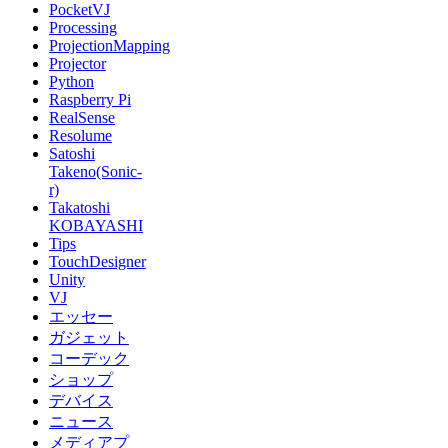
PocketVJ
Processing
ProjectionMapping
Projector
Python
Raspberry Pi
RealSense
Resolume
Satoshi
Takeno(Sonic-
r)
Takatoshi
KOBAYASHI
Tips
TouchDesigner
Unity
VJ
エッセー
ガジェット
コーデック
ショップ
デバイス
ニュース
メディアプ