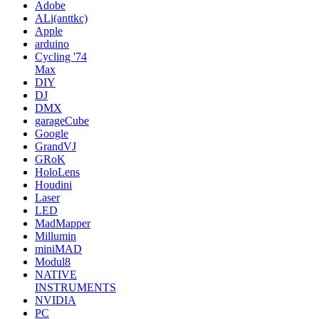
Adobe
ALi(anttkc)
Apple
arduino
Cycling '74
Max
DIY
DJ
DMX
garageCube
Google
GrandVJ
GRoK
HoloLens
Houdini
Laser
LED
MadMapper
Millumin
miniMAD
Modul8
NATIVE
INSTRUMENTS
NVIDIA
PC