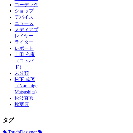
コーデック
ショップ
デバイス
ニュース
メディアプ
レイヤー
ライター
レポート
土田 充康
（コトバ
ド）
未分類
松下 成茂
（Narishige
Matsushita）
松波直秀
秋葉原
タグ
TouchDesigner