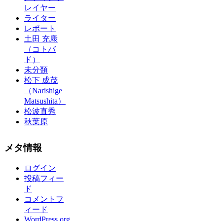
レイヤー
ライター
レポート
土田 充康
（コトバ
ド）
未分類
松下 成茂
（Narishige
Matsushita）
松波直秀
秋葉原
メタ情報
ログイン
投稿フィー
ド
コメントフ
ィード
WordPress.org