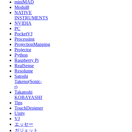
miniMAD
Modul8
NATIVE
INSTRUMENTS
NVIDIA
PC
PocketVJ
Processing
ProjectionMapping
Projector
Python
Raspberry Pi
RealSense
Resolume
Satoshi
Takeno(Sonic-
r)
Takatoshi
KOBAYASHI
Tips
TouchDesigner
Unity
VJ
エッセー
ガジェット