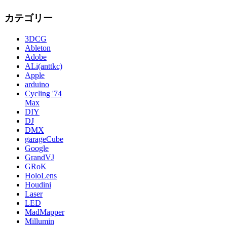
カテゴリー
3DCG
Ableton
Adobe
ALi(anttkc)
Apple
arduino
Cycling '74
Max
DIY
DJ
DMX
garageCube
Google
GrandVJ
GRoK
HoloLens
Houdini
Laser
LED
MadMapper
Millumin