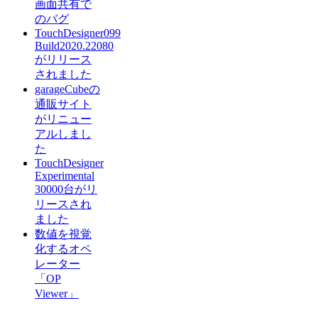
画面共有で
のバグ
TouchDesigner099
Build2020.22080
がリリース
されました
garageCubeの
通販サイト
がリニュー
アルしまし
た
TouchDesigner
Experimental
30000台がリ
リースされ
ました
数値を視覚
化するオペ
レーター
「OP
Viewer」