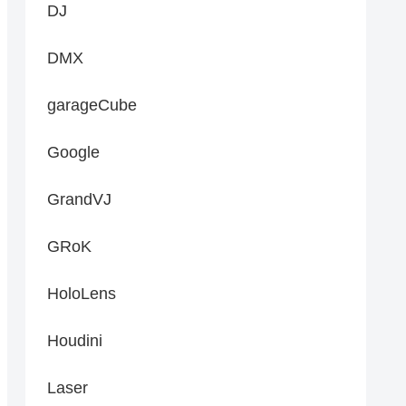
DJ
DMX
garageCube
Google
GrandVJ
GRoK
HoloLens
Houdini
Laser