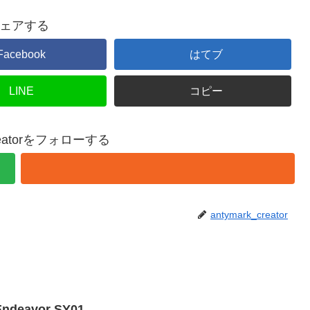
ェアする
Facebook
はてブ
LINE
コピー
creatorをフォローする
antymark_creator
deavor SY01