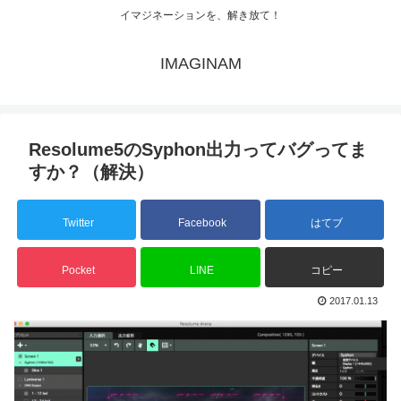
イマジネーションを、解き放て！
IMAGINAM
Resolume5のSyphon出力ってバグってま
すか？（解決）
Twitter
Facebook
はてブ
Pocket
LINE
コピー
2017.01.13